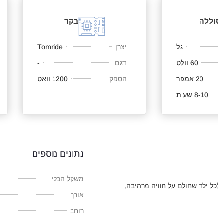
וללה
בקר
גל
יצרן
Tomride
60 וולט
דגם
-
20 אמפר
הספק
1200 וואט
8-10 שעות
נתונים נוספים
משקל הכלי
יעה המושלם לכל ילד שחולם על חוויה מרהיבה,
אורך
רוחב