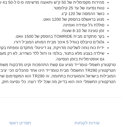
מהירות מקסימלית של 50 ק”ש ותאוצה מרשימה מ-0 ל-50 ב4 שניות בלבד.
טווח נסיעה של עד 25 קילומטר.
כושר ההמסה של 120 ק”ג.
מנוע בראשלס בהספק של 1200 וואט.
סוללת ג’ל עמידה ואמינה.
זמן טעינה של 8-10 שעות.
בקר מתקדם מבית TOMRIDE בהספק של 1500 וואט.
גלגלים טיובלס בגודל 5 אינץ’ מבית המותג המוביל דורו.
ידית כוח נוחה לשליטה מדויקת, צג דיגיטלי מתקדם ומפתח בקר
שילדה בצבע מלא בתנור, בולמי גז ודגל ללד כשדרוג, לא רק מע
גם אופטימליות בזמן הנסיעה.
טרקטורון חשמלי טומרייד מגיע עם קשת התהפכות וקיט מדבקות משודר
הטרקטורון TR290 החשמלי מבית טומרייד הינו אחד מהכלים הכ
הטרקטורון החשמלי הזה הוא בדיוק מה שכל ילד רוצה: כלי נסיעה חזק, יצ
שירות לקוחות
תפריט ראשי