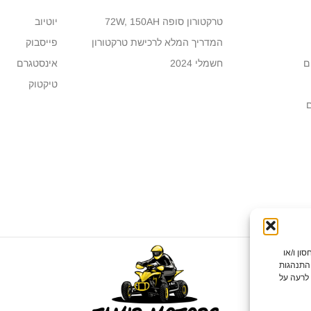
טרקטורון סופה 72W, 150AH
יוטיוב
המדריך המלא לרכישת טרקטורון
פייסבוק
ם
חשמלי 2024
אינסטגרם
טיקטוק
תר, אנו משתמשים בטכנולוגיות כמו קובצי Cookie לאחסון ו/או
 התנהגות
 לרעה על