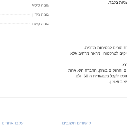
גובה כיסא
גובה כידון
גובה קשת
ת הורים לבטיחות מרבית.
ניקים לטרקטורון מראה מרהיב אלא
ג.
י יציבים והחזקים בשוק. החברה היא אחת
המובילות בישראל והמוערכות בתחומה, וה TR290 הוא המקסימום שתוכלו לקבל בקטגורית ה 60 וולט.
יב ואמין.
קישורים חשובים
עקבו אחרינו