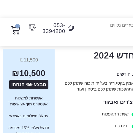
053-
יזרים נלווים
0
3394200
₪
11,500
₪
10,500
ים
ן חשמלי טומרייד tr290 החזק והאמין בקטגוריה בעל ידית כוח שתתן לכם
מבצע %9 הנחה!
התהפכות שתתן לכם ביטחון ועוד
אפשרות למשלוח
צ'רים ואבזור
אקספרס
תוך 24 שעות
קשת התהפכות
עד
36
תשלומים באשראי
ידית כח
חדש!
שלמו 15% מקדמה