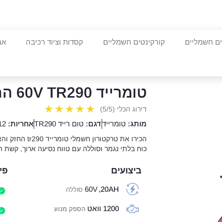
ים חשמליים
קורקינטים חשמליים
קסדות וציוד רכיבה
אב
טומרייד 60V TR290 החדש 2024
★
★
★
★
★
דירוג הכלי (5/5)
מותג:
טומרייד
דגם:
טום רייד TR290
אחריות:
12 חודש
הכירו את טרקטורו
כוח בלתי נגמר וסוללה עם טווח נסיעה ארוך, קשת 
ביצועים
פי
60V
20AH,
סוללה
1200 וואט
הספק מנוע