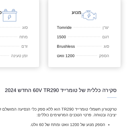
מנוע
ס
יצרן
Tomride
סוג
דגם
1500
מתח
סוג
Brushless
זרם
הספק
1200 וואט
זמן טעינה
סקירה כללית של טומרייד 60V TR290 החדש 2024
טרקטורון חשמלי טומרייד TR290 הוא ללא ספק כלי הנס
יציבה ובטוחה. פרטי הטכנים המרשימים כוללים:
הספק מנוע של 1200 וואט ומתח של 60 וולט.