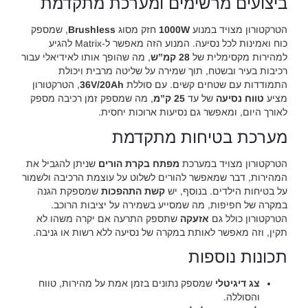
ביצועים מרשימים ומערכת מתקדמת
הטרקטורון מצויד במנוע
1000W
חזק מסוג
Brushless
, שמספק
כוח ואמינות לכל נסיעה. המנוע הזה מאפשר ל-Matrix להגיע
למהירות מקסימלית של
28 קמ”ש
, מה שהופך אותו לאידיאלי עבור
רכיבות בעיר ובשטח, תוך שמירה על שליטה מרבית ויכולת
התמודדות עם שטחים קשים. עם סוללת
36V/20Ah
, הטרקטורון
מציע
טווח נסיעה
של עד
25 ק”מ
, מה שמספק זמן רכיבה מספק
לאורך היום, ומאפשר גם נסיעות ארוכות יחסית.
מערכת בטיחות מתקדמת
הטרקטורון מצויד במערכת
מפתח בקרת הורים
שניתן להגביל את
המהירות, דבר שמאפשר להורים לשלוט על עוצמת הרכיבה ולשמור
על בטיחות הילדים. בנוסף, יש
קשת התהפכות
שמספקת הגנה
במקרה של חפיפות, מה שמסייע בשמירה על יציבות הרוכב.
הטרקטורון כולל גם
אזעקה
שתספק התרעה אם יקרה משהו לא
תקין, וזה מאפשר לאותת במקרה של נסיעה ללא רשות או גניבה.
תכונות נוספות
צג דיגיטלי
שמספק נתונים בזמן אמת על מהירות, טווח
והסוללה.