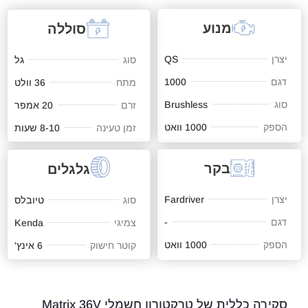
מנוע
סוללה
יצרן
QS
סוג
גל
דגם
1000
מתח
36 וולט
סוג
Brushless
זרם
20 אמפר
הספק
1000 וואט
זמן טעינה
8-10 שעות
בקר
גלגלים
יצרן
Fardriver
סוג
טיובלס
דגם
-
צמיגי
Kenda
הספק
1000 וואט
קוטר חישוק
6 אינץ'
סקירה כללית של טרקטורון חשמלי​ Matrix 36V