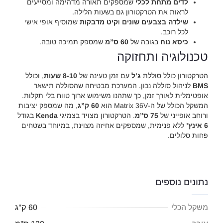
לדים מתחת לכלי
שמספקים תאורה מדהימה ומסייעים
לראות את הטרקטורון גם בשעות הלילה.
שילדה בצבעים שונים
ו
קיט מדבקות
שמוסיף אופי אישי
לכל רוכב.
כיסא נוח
בגובה של
60 ס”מ
שמספק תמיכה טובה.
טכנולוגיה ותחזוקה
הטרקטורון כולל סוללת
ג’ל
עם זמן טעינה של
8-10 שעות
, וכולל
BMS
לניהול סוללה נכון. המערכת מבטיחה שהסוללה תישאר
אופטימלית לאורך זמן, כך שתהנו משימוש ארוך טווח בלי תקלות.
המשקל הכולל של ה-Matrix 36V הוא
60 ק”ג
, מה שמספק יציבות
ורוחב אופייני של
75 ס”מ
. הטרקטורון מצויד בצמיגי
Kenda
בגודל
6 אינץ’
ללא פנימית, שמספקים אחיזה מצוינת, במיוחד בשטחים
פחות סלולים.
נתונים נוספים
משקל הכלי
60 ק"ג