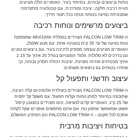
נוחות וביצועים גבוהים, במיוחד בעיר. האופניים הללו מציעים
חווית רכיבה חלקה, יציבה ומודרנית, עם טכנולוגיה מתקדמת
שמבטיחה נסיעה בטוחה ונוחה בכל תנאי הדרך.
ביצועים מרשימים ונוחות רכיבה
ה-FALCON LOW TRIM מצוידים בסוללת 48V/10Ah שמספקת
טווח נסיעה של עד 35 ק”מ בטעינה אחת. עם מנוע 250W,
האופניים מציעים עוצמה מספיק לרכיבה בעיר, עם ביצועים טובים
גם בדרכים לא סלולות. גלגלי המגנזיום בגודל 20 אינץ’ על 2.15
אינץ’ מבטיחים אחיזה מצוינת, יציבות ויכולת תמרון גבוהה, כך
שתהיו בטוחים גם בתנאים משתנים.
עיצוב חדשני ותפעול קל
ה-FALCON LOW TRIM מצוידים בשילדת אלומיניום קלה ויציבה,
שתוכננה במיוחד למתן נוחות וקלות תפעול. עם משקל קל יחסית
של 25 ק”ג, האופניים קלים לנשיאה, והם מצוידים במנגנון קיפול
פשוט שמאפשר אחסון נוח. אם אתם מחפשים אופניים שקל לקחת
אתכם לכל מקום – ה-FALCON LOW TRIM הם הפתרון המושלם.
בטיחות ויציבות מרבית