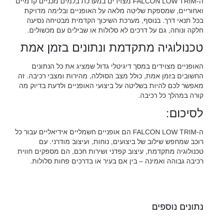
ה-FALCON LOW TRIM מצוידים במערכת בלמים מכניים קדמיים
ואחוריים, שמספקת שליטה מלאה על האופניים ובלימה מדויקת
בכל תנאי דרך. בנוסף, מערכת השיכוך הקדמית מבטיחה נסיעה
חלקה ונוחה, גם על דרכים לא סלולות או שבילים עם מכשולים.
טכנולוגיה מתקדמת ונתונים בזמן אמת
האופניים מצוידים במסך דיגיטלי גדול שמציג את כל הנתונים
החשובים בזמן אמת, כולל מצב הסוללה, מהירות ומצבי רכיבה. זה
מאפשר לכם להיות בשליטה על ביצועי האופניים ולדעת בדיוק מה
קורה במהלך כל רכיבה.
לסיכום:
ה-FALCON LOW TRIM הם אופניים חשמליים אידיאליים עבור כל
רוכב שמחפש שילוב של ביצועים, נוחות, ועיצוב מודרני. עם
טכנולוגיה מתקדמת, עיצוב קפדני ושירות חכם, הם מספקים חווית
רכיבה גבוהה ואמינה – בין אם בעיר או בדרכים פחות סלולות.
נתונים נוספים