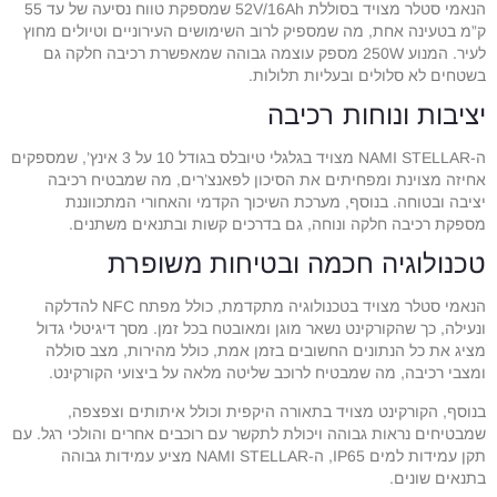
הנאמי סטלר מצויד בסוללת 52V/16Ah שמספקת טווח נסיעה של עד 55
ק”מ בטעינה אחת, מה שמספיק לרוב השימושים העירוניים וטיולים מחוץ
לעיר. המנוע 250W מספק עוצמה גבוהה שמאפשרת רכיבה חלקה גם
בשטחים לא סלולים ובעליות תלולות.
יציבות ונוחות רכיבה
ה-NAMI STELLAR מצויד בגלגלי טיובלס בגודל 10 על 3 אינץ’, שמספקים
אחיזה מצוינת ומפחיתים את הסיכון לפאנצ’רים, מה שמבטיח רכיבה
יציבה ובטוחה. בנוסף, מערכת השיכוך הקדמי והאחורי המתכווננת
מספקת רכיבה חלקה ונוחה, גם בדרכים קשות ובתנאים משתנים.
טכנולוגיה חכמה ובטיחות משופרת
הנאמי סטלר מצויד בטכנולוגיה מתקדמת, כולל מפתח NFC להדלקה
ונעילה, כך שהקורקינט נשאר מוגן ומאובטח בכל זמן. מסך דיגיטלי גדול
מציג את כל הנתונים החשובים בזמן אמת, כולל מהירות, מצב סוללה
ומצבי רכיבה, מה שמבטיח לרוכב שליטה מלאה על ביצועי הקורקינט.
בנוסף, הקורקינט מצויד בתאורה היקפית וכולל איתותים וצפצפה,
שמבטיחים נראות גבוהה ויכולת לתקשר עם רוכבים אחרים והולכי רגל. עם
תקן עמידות למים IP65, ה-NAMI STELLAR מציע עמידות גבוהה
בתנאים שונים.