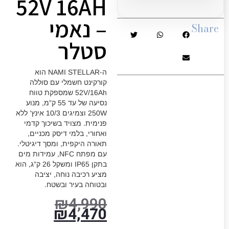
52V 16AH
– נאמי
Share
סטלר
ה-NAMI STELLAR הוא
קורקינט חשמלי עם סוללה
52V/16Ah שמספקת טווח
נסיעה של עד 55 ק”מ, מנוע
250W וצמיגים 10/3 אינץ’ ללא
פנימית. מצויד בשיכוך קדמי
ואחורי, בלמי דיסק מכניים,
תאורה היקפית, ומסך דיגיטלי.
עם מפתח NFC, עמידות מים
בתקן IP65 ומשקל 26 ק”ג, הוא
מציע רכיבה נוחה, יציבה
ובטוחה בעיר ובשטח.
₪
4,990
₪
4,470