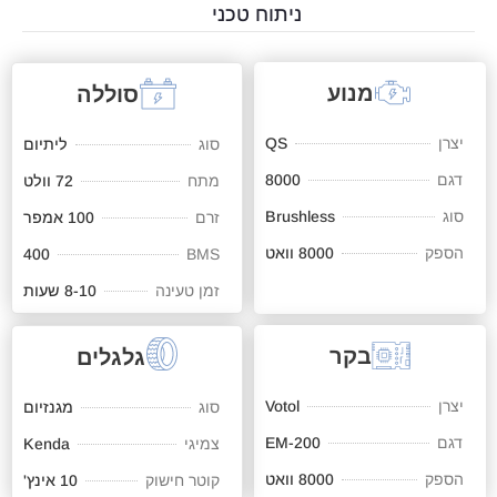
ניתוח טכני
מנוע
סוללה
יצרן
QS
סוג
ליתיום
דגם
8000
מתח
72 וולט
סוג
Brushless
זרם
100 אמפר
הספק
8000 וואט
400
BMS
זמן טעינה
8-10 שעות
בקר
גלגלים
יצרן
Votol
סוג
מגנזיום
דגם
EM-200
צמיגי
Kenda
הספק
8000 וואט
קוטר חישוק
10 אינץ'