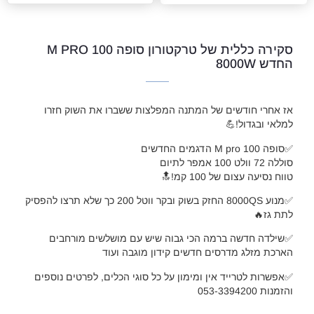
סקירה כללית של טרקטורון סופה M PRO 100
החדש 8000W
אז אחרי חודשים של המתנה המפלצות ששברו את השוק חזרו
למלאי ובגדול!💪
✅סופה M pro 100 הדגמים החדשים
סוללה 72 וולט 100 אמפר לתיום
טווח נסיעה עצום של 100 קמ!🔝
✅מנוע 8000QS החזק בשוק ובקר ווטל 200 כך שלא תרצו להפסיק
לתת גז🔥
✅שילדה חדשה ברמה הכי גבוה שיש עם מושלשים מורחבים
הארכת מזלג מדרסים חדשים קידון מוגבה ועוד
✅אפשרות לטרייד אין ומימון על כל סוגי הכלים, לפרטים נוספים
והזמנות 053-3394200