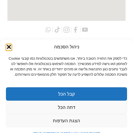
ניהול הסכמה
כדי לספק את החוויה הטובה ביותר, אנו משתמשים בטכנולוגיות כמו קובצי Cookie
לאחסון ו/או גישה למידע ממכשירך. הסכמה לשימוש בטכנולוגיות אלו תאפשר לנו
לעבד נתונים כגון התנהגות גלישה או מזהים ייחודיים באתר זה. אי מתן הסכמה או
משיכת הסכמה עלולים להשפיע לרעה על תפקוד חלק מהמאפיינים והשירותים.
כל הזכויות שמורות לתמיר מוטורס חדשנות טכנולוגית בע”מ
קבל הכל
2025 ©
דחה הכל
תקנון האתר
מדיניות ביטולים והחזרות
הצהרת נגישות
הצגת העדפות
הזמנה
הזמנה