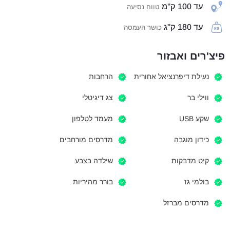
עד 100 ק"מ
טווח נסיעה
עד 180 ק"ג
כושר העמסה
פיצ'רים ואבזור
נעילת דיפרנציאל אחורית
הרחבות
ווילי בר
צג דיגיטלי
שקע USB
מעמד לטלפון
כידון מוגבה
מדרסים מורחבים
קיט מדבקות
שילדה בצבע
בולמי גז
בורר מהיריות
מדרסים מברזל