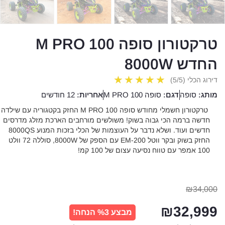
טרקטורון סופה M PRO 100
החדש 8000W
★
★
★
★
★
דירוג הכלי (5/5)
מותג:
סופה
דגם:
סופה M PRO 100
אחריות:
12 חודשים
טרקטורון חשמלי מחודש סופה M PRO 100 החזק בקטגוריה עם שילדה
חדשה ברמה הכי גבוה בשוק! משולשים מורחבים הארכת מזלג מדרסים
חדשים ועוד. ושלא נדבר על העוצמות של הכלי בזכות המנוע 8000QS
החזק בשוק ובקר ווטל EM-200 עם הספק של 8000W, סוללה 72 וולט
100 אמפר עם טווח נסיעה עצום של 100 קמ!
₪
34,000
₪
32,999
מבצע %3 הנחה!