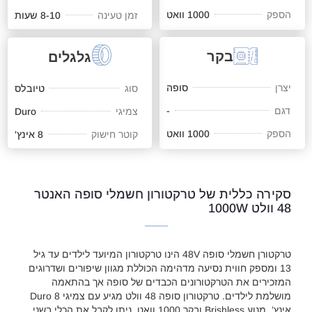
הספק
1000 וואט
זמן טעינה
8-10 שעות
בקר
גלגלים
יצרן
סופה
סוג
טיובלס
דגם
-
צמיגי
Duro
הספק
1000 וואט
קוטר חישוק
8 אינץ'
סקירה כללית של טרקטורון חשמלי סופה האנטר
48 וולט 1000W
טרקטורן חשמלי סופה 48V הינו טרקטורון המיועד לילדים עד גיל
13 ומספק חווית נסיעה מדהימה הכוללת מגוון שיפורים ושדרוגים
המזכירים את הטרקטורונים הכבדים של סופה אך בהתאמה
מושלמת לילדים. טרקטורון סופה 48 וולט מגיע עם צמיגי Duro 8
אינץ’, מנוע Brishless ובקר 1000 וואט. ניתן לקבל את הכלי בשני