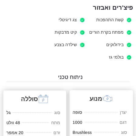
פיצ'רים ואבזור
קשת התהפכות
צג דיגיטלי
מפתח בקרת הורים
קיט מדבקות
בידולוקים
שילדה בצבע
בולמי גז
ניתוח טכני
מנוע
סוללה
יצרן
סופה
סוג
גל
דגם
1000
מתח
48 וולט
סוג
Brushless
זרם
20 אמפר