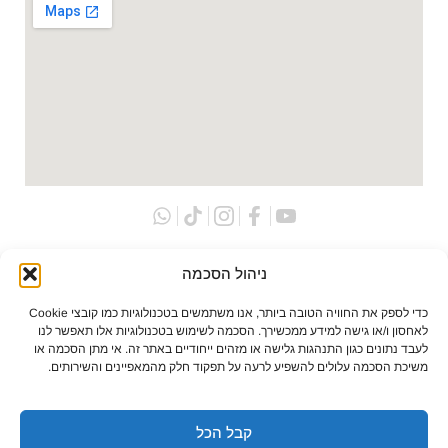
ניהול הסכמה
הזמנה
הזמנה
טלפונית
בוואטסאפ
כדי לספק את החוויה הטובה ביותר, אנו משתמשים בטכנולוגיות כמו קובצי Cookie
לאחסון ו/או גישה למידע ממכשירך. הסכמה לשימוש בטכנולוגיות אלו תאפשר לנו
לעבד נתונים כגון התנהגות גלישה או מזהים ייחודיים באתר זה. אי מתן הסכמה או
משיכת הסכמה עלולים להשפיע לרעה על תפקוד חלק מהמאפיינים והשירותים.
כל הזכויות שמורות לתמיר מוטורס חדשנות טכנולוגית בע”מ
קבל הכל
2025 ©