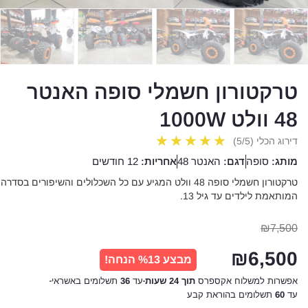
טרקטורון חשמלי סופה האנטר
48 וולט 1000W
★
★
★
★
★
דירוג הכלי (5/5)
מותג:
סופה
דגם:
האנטר 48
אחריות:
12 חודשים
טרקטורון חשמלי סופה 48 וולט המגיע עם כל השכלולים והשיפורים בסדרה
המותאמת לילדים עד גיל 13.
₪
7,500
₪
6,500
מבצע %13 הנחה!
אפשרות למשלוח אקספרס
תוך 24 שעות
עד
36
תשלומים באשראי
עד
60
תשלומים בהוראת קבע