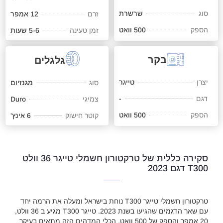
סוג
שרשרת
זרם
12 אמפר
הספק
500 וואט
זמן טעינה
5-6 שעות
בקר
גלגלים
יצרן
טייגר
סוג
מגנזיום
דגם
-
צמיגי
Duro
הספק
500 וואט
קוטר חישוק
6 אינץ'
סקירה כללית של טרקטורון חשמלי טייגר 36 וולט
T300 דגם 2023
טרקטורון חשמלי טייגר T300 נוחת בישראל ומעלה את הרמה יחד
עם שאר הדגמים שהגיעו בשנת 2023. טייגר T300 מגיע ב 36 וולט,
20 אמפר והספק של 500 וואט. הכלי המדהים הזה מתאים בעיקר