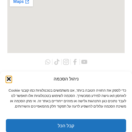
ניהול הסכמה
הזמנה
הזמנה
טלפונית
בוואטסאפ
כדי לספק את החוויה הטובה ביותר, אנו משתמשים בטכנולוגיות כמו קובצי Cookie
לאחסון ו/או גישה למידע ממכשירך. הסכמה לשימוש בטכנולוגיות אלו תאפשר לנו
לעבד נתונים כגון התנהגות גלישה או מזהים ייחודיים באתר זה. אי מתן הסכמה או
משיכת הסכמה עלולים להשפיע לרעה על תפקוד חלק מהמאפיינים והשירותים.
כל הזכויות שמורות לתמיר מוטורס חדשנות טכנולוגית בע”מ
קבל הכל
2025 ©